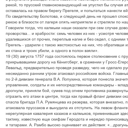
рекой, то прусский главнокомандующий не упустил бы случая ата
оставалась на правом берегу Прегеля, и попытаться нанести е
По свидетельству Болотова, и следующий день не прошел споко
рекою в близости от лагеря опять неприятели и стреляли по на
Говорили тогда, что калмыки наши оказали при сем случае дово
проворства... и храбрости: семь человек из них - усмотря челове
удалившихся от прочих, переплыв нагие и без седел, с одними 
Прегель - ударили с такою жестокостью на них, что обративши их
их стана и троих убили, а одного в полон взяли».
19 (30) августа 1757 года состоялось первое столкновение с пр
прикрывавшими дорогу на Кёнигсберг, в сражении у Гросс-Ег
Левальд, предварительно проведя разведку, чего не сделало р
неожиданно ранним утром атаковал российские войска. Главны
по 2-й дивизии генерала В.А. Лопухина, которая понесла значи
управление, солдаты и их непосредственные командиры - млад
дрогнули, приняли бой, сумев под огнем противника развернуть
отразить его атаки в центре, тогда как правый фланг дивизии 
спасла бригада П.А. Румянцева из резерва, которая внезапно, 
атаковала пруссаков и вынудила их отступить. На левом фланг
нерегулярная кавалерия казаков и калмыков, применившая зд
тактику, известную еще скифам Геродота и нередко приносившу
и татарами. А. Рамбо высоко оценивает их действия: «...драгу