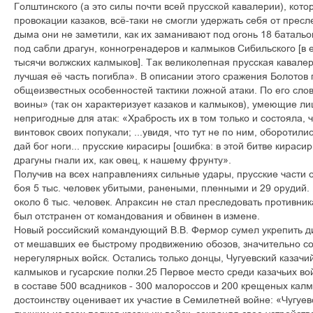
Голштинского (а это силы почти всей прусской кавалерии), кот
провокации казаков, всё-таки не смогли удержать себя от прес
дыма они не заметили, как их заманивают под огонь 18 батальо
под сабли драгун, конногренадеров и калмыков Сибильского [в 
тысячи волжских калмыков]. Так великолепная прусская кавале
лучшая её часть погибла». В описании этого сражения Болото
общеизвестных особенностей тактики ложной атаки. По его сло
воины» (так он характеризует казаков и калмыков), умеющие ли
непригодные для атак: «Храбрость их в том только и состояла, ч
винтовок своих попукали; ...увидя, что тут не по ним, оборотил
дай бог ноги... прусские кирасиры [ошибка: в этой битве кираси
драгуны гнали их, как овец, к нашему фрунту».
Получив на всех направлениях сильные удары, прусские части о
боя 5 тыс. человек убитыми, ранеными, пленными и 29 орудий.
около 6 тыс. человек. Апраксин не стал преследовать противник
был отстранен от командования и обвинен в измене.
Новый российский командующий В.В. Фермор сумел укрепить д
от мешавших ее быстрому продвижению обозов, значительно со
нерегулярных войск. Остались только донцы, Чугуевский казачи
калмыков и гусарские полки.25 Первое место среди казачьих во
в составе 500 всадников - 300 малороссов и 200 крещеных калм
достоинству оценивает их участие в Семилетней войне: «Чугуев