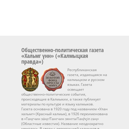
Общественно-политическая газета
«Хальмг үнн» («Калмыцкая
правда»)
Республиканская
газета, издающаяся на
калмыцком и русском
языках. Газета
освещает
общественно-политические события,
происходящие в Калмыкии, а также публикует
материалы по культуре и языку калмыков.
Газета основана в 1920 году под названием «Улан
хальмг» (Красный калмык), в 1926 переименована
в «Таңгчин зäңг/Тангчин зянггә/Taңhçin zәң»
(Областные известия). Название неоднократно
менялось. В связи с депортацией калмыков в