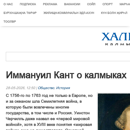
О НАС
ПОДПИСКА
РЕКЛАМА
ВАКАНСИИ
СОЙЛ
СПОРТ
МАРЄА
БУРХН-ШАҖНА ТӨРӘР
ЖИЛИЩН-КОММУНАЛЬН ЭДЛ-АХУН
КҮН БОЛН ҖИРҺЛ
ТООЛВР
Иммануил Кант о калмыках
28-05-2026, 12:50 |
Общество
,
История
С 1756-го по 1763 год не только в Европе, но
и за океаном шла Семилетняя война, в
которую были вовлечены многие
государства, в том числе и Россия. Уинстон
Черчилль даже назвал ее «первой мировой
войной», хотя в XVIII веке понятия «мировая