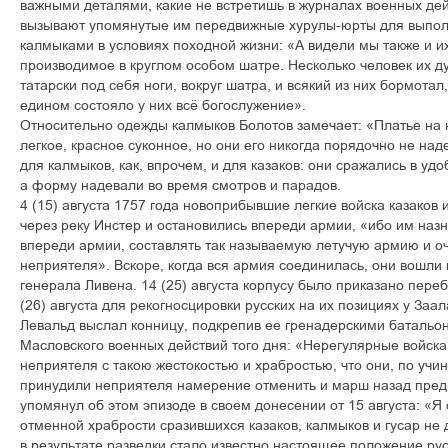
важными деталями, какие не встретишь в журналах военных де
вызывают упомянутые им передвижные хурулы-юрты для выпол
калмыками в условиях походной жизни: «А видели мы также и и
производимое в круглом особом шатре. Несколько человек их д
татарски под себя ноги, вокруг шатра, и всякий из них бормотал,
едином состояло у них всё богослужение».
Относительно одежды калмыков Болотов замечает: «Платье на 
легкое, красное суконное, но они его никогда порядочно не на
для калмыков, как, впрочем, и для казаков: они сражались в уд
а форму надевали во время смотров и парадов.
4 (15) августа 1757 года новоприбывшие легкие войска казаков
через реку Инстер и остановились впереди армии, «ибо им наз
впереди армии, составлять так называемую летучую армию и о
неприятеля». Вскоре, когда вся армия соединилась, они вошли
генерала Ливена. 14 (25) августа корпусу было приказано переб
(26) августа для рекогносцировки русских на их позициях у За
Левальд выслал конницу, подкрепив ее гренадерскими батальон
Масловского военных действий того дня: «Нерегулярные войс
неприятеля с такою жестокостью и храбростью, что они, по учи
принудили неприятеля намерение отменить и марш назад предп
упомянул об этом эпизоде в своем донесении от 15 августа: «Я 
отменной храбрости сразившихся казаков, калмыков и гусар не 
в результате разведки стало известно настоящее положение ру