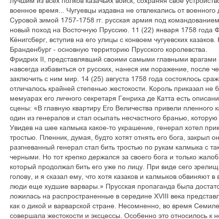
лучшим из всех полков казачьих войск, сохраняя свое устройство
военное время... Чугуевцы издавна не отвлекались от военного
Суровой зимой 1757-1758 гг. русская армия под командование
новый поход на Восточную Пруссию. 11 (22) января 1758 года 
Кёнигсберг, вступив на его улицы с конвоем чугуевских казаков.
Бранденбург - основную территорию Прусского королевства.
Фридрих II, представлявший своими самыми главными врагами 
навсегда избавиться от русских, нанеся им поражение, после ч
заключить с ним мир. 14 (25) августа 1758 года состоялось ср
отличалось крайней степенью жестокости. Король приказал не бр
мемуарах его личного секретаря Генриха де Катта есть описан
сцены: «В главную квартиру Его Величества привели пленного 
один из генералов и стал осыпать несчастного бранью, которую
Увидев на шее калмыка какое-то украшение, генерал хотел прик
тростью. Пленник, думая, будто хотят отнять его бога, закрыл 
разгневанный генерал стал бить тростью по рукам калмыка с та
черными. Но тот крепко держался за своего бога и только жалоб
который продолжал бить его уже по лицу. При виде сего зрелищ
голову, и я сказал ему, что хотя казаков и калмыков обвиняют в
люди еще худшие варвары.» Прусская пропаганда была достато
ложилась на распространенные в середине XVIII века представ
как о дикой и варварской стране. Несомненно, во время Семил
совершала жестокости и эксцессы. Особенно это относилось к 