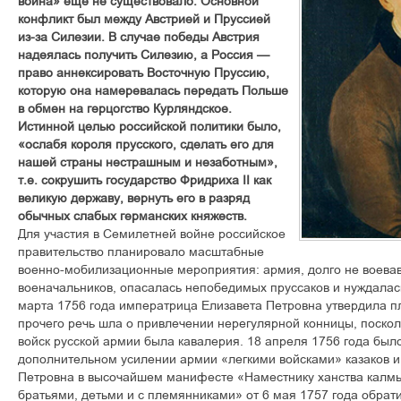
война» еще не существовало. Основной
конфликт был между Австрией и Пруссией
из-за Силезии. В случае победы Австрия
надеялась получить Силезию, а Россия —
право аннексировать Восточную Пруссию,
которую она намеревалась передать Польше
в обмен на герцогство Курляндское.
Истинной целью российской политики было,
«ослабя короля прусского, сделать его для
нашей страны нестрашным и незаботным»,
т.е. сокрушить государство Фридриха II как
великую державу, вернуть его в разряд
обычных слабых германских княжеств.
Для участия в Семилетней войне российское
правительство планировало масштабные
военно-мобилизационные мероприятия: армия, долго не воева
военачальников, опасалась непобедимых пруссаков и нуждалась
марта 1756 года императрица Елизавета Петровна утвердила п
прочего речь шла о привлечении нерегулярной конницы, поск
войск русской армии была кавалерия. 18 апреля 1756 года был
дополнительном усилении армии «легкими войсками» казаков и
Петровна в высочайшем манифесте «Наместнику ханства калмы
братьями, детьми и с племянниками» от 6 мая 1757 года обрат