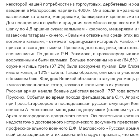
некоторой нашей потребности из торгоутовых, дербетевых и хо
введения в Малороссию нарядить 4000». Они вошли в «разнон
казанскими татарами, мещеряками, башкирами и крещеными с
Для поощрения к службе и придания достойного вида всем им 
шапку по 4,5 аршина сукна: калмыкам - красного, мещерякам и 
казанским татарам - синего. «Самыми отважными среди этих в
волжские калмыки, - отмечает французский историк А. Рамбо. -
призвано всего две тысячи. Превосходные наездники, они стол
спешившись». По данным Р.Н. Рахимова, в «разнонародных ко
вооруженными были калмыки. Больше половины из них (64,5%)
оружие и лишь треть (37,2%) была вооружена луками. Для ближ
имели копья, а 12% - сабли. Таким образом, они могли участвова
в ближнем бою. Фридрих Великий объяснял атакующую мощь р
«многочисленностью татар, казаков и калмыков в их рядах».
Русская армия начала боевые действия весной 1757 года всту
Пруссию. События во время похода фельдмаршала С.Ф. Апракс
при Гросс-Егерсдорфе и последовавшая русская оккупация Кён
описаны А. Болотовым, молодым подпоручиком (ставшим чуть 
Архангелогородского драгунского полка. Основательная критика
недостаточно достоверного исторического документа представл
профессионального военного Д.Ф. Масловского «Русская арми
всей справедливости этих замечаний следует признать, что м