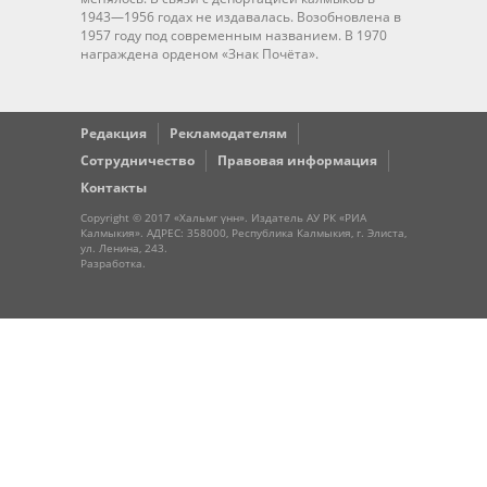
1943—1956 годах не издавалась. Возобновлена в
1957 году под современным названием. В 1970
награждена орденом «Знак Почёта».
Редакция
Рекламодателям
Сотрудничество
Правовая информация
Контакты
Copyright © 2017 «Хальмг үнн». Издатель АУ РК «РИА
Калмыкия». АДРЕС: 358000, Республика Калмыкия, г. Элиста,
ул. Ленина, 243.
Разработка
.