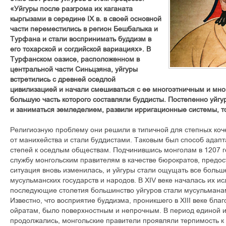
«Уйгуры после разгрома их каганата
кыргызами в середине IX в. в своей основной
части переместились в регион Бешбалыка и
Турфана и стали воспринимать буддизм в
его тохарской и согдийской вариациях». В
Турфанском оазисе, расположенном в
центральной части Синьцзяна, уйгуры
встретились с древней оседлой
цивилизацией и начали смешиваться с ее многоэтничным и мн
большую часть которого составляли буддисты. Постепенно уйгур
и заниматься земледелием, развили ирригационные системы, т
Религиозную проблему они решили в типичной для степных коч
от манихейства и стали буддистами. Таковым был способ адапт
степей к оседлым обществам. Подчинившись монголам в 1207 г
службу монгольским правителям в качестве бюрократов, предос
ситуация вновь изменилась, и уйгуры стали ощущать все больш
мусульманских государств и народов. В XIV веке началась их ис
последующие столетия большинство уйгуров стали мусульмана
Известно, что восприятие буддизма, проникшего в XIII веке бла
ойратам, было поверхностным и непрочным. В период единой и
продолжались, монгольские правители проявляли терпимость к