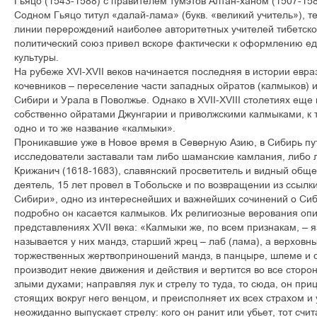
Гьяцо (1543-1588) с правителем тумэтов Алтан-ханом (1507-15
Содном Гьяцо титул «далай-лама» (букв. «великий учитель»), 
линии перерождений наиболее авторитетных учителей тибетско
политический союз привел вскоре фактически к оформлению ед
культуры.
На рубеже XVI-XVII веков начинается последняя в истории евра
кочевников – переселение части западных ойратов (калмыков) 
Сибири и Урала в Поволжье. Однако в XVII-XVIII столетиях еще
собственно ойратами Джунгарии и приволжскими калмыками, к 
одно и то же название «калмыки».
Проникавшие уже в Новое время в Северную Азию, в Сибирь пу
исследователи заставали там либо шаманские камлания, либо
Крижанич (1618-1683), славянский просветитель и видный общ
деятель, 15 лет провел в Тобольске и по возвращении из ссыл
Сибири», одно из интереснейших и важнейших сочинений о Сиби
подробно он касается калмыков. Их религиозные верования оп
представлениях XVII века: «Калмыки же, по всем признакам, – 
называется у них мандз, старший жрец – лаб (лама), а верховны
торжественных жертвоприношений мандз, в панцыре, шлеме и с 
производит некие движения и действия и вертится во все сторо
злыми духами; направляя лук и стрелу то туда, то сюда, он при
стоящих вокруг него венцом, и преисполняет их всех страхом и
неожиданно выпускает стрелу: кого он ранит или убьет, тот счит