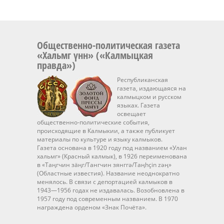
Общественно-политическая газета
«Хальмг үнн» («Калмыцкая
правда»)
Республиканская
газета, издающаяся на
калмыцком и русском
языках. Газета
освещает
общественно-политические события,
происходящие в Калмыкии, а также публикует
материалы по культуре и языку калмыков.
Газета основана в 1920 году под названием «Улан
хальмг» (Красный калмык), в 1926 переименована
в «Таңгчин зäңг/Тангчин зянггә/Taңhçin zәң»
(Областные известия). Название неоднократно
менялось. В связи с депортацией калмыков в
1943—1956 годах не издавалась. Возобновлена в
1957 году под современным названием. В 1970
награждена орденом «Знак Почёта».