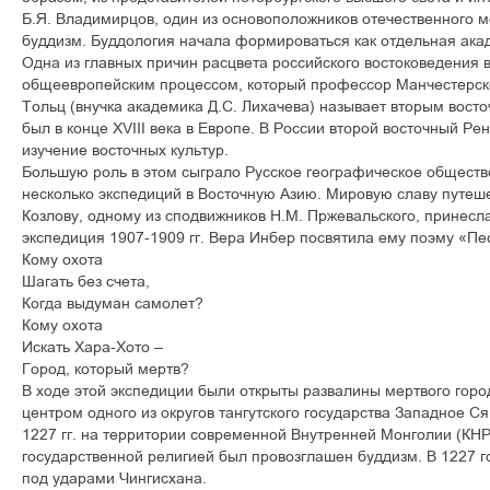
Б.Я. Владимирцов, один из основоположников отечественного 
буддизм. Буддология начала формироваться как отдельная ака
Одна из главных причин расцвета российского востоковедения в
общеевропейским процессом, который профессор Манчестерско
Тольц (внучка академика Д.С. Лихачева) называет вторым вос
был в конце XVIII века в Европе. В России второй восточный Ре
изучение восточных культур.
Большую роль в этом сыграло Русское географическое обществ
несколько экспедиций в Восточную Азию. Мировую славу путеше
Козлову, одному из сподвижников Н.М. Пржевальского, принесл
экспедиция 1907-1909 гг. Вера Инбер посвятила ему поэму «Пес
Кому охота
Шагать без счета,
Когда выдуман самолет?
Кому охота
Искать Хара-Хото –
Город, который мертв?
В ходе этой экспедиции были открыты развалины мертвого горо
центром одного из округов тангутского государства Западное Ся
1227 гг. на территории современной Внутренней Монголии (КНР)
государственной религией был провозглашен буддизм. В 1227 г
под ударами Чингисхана.