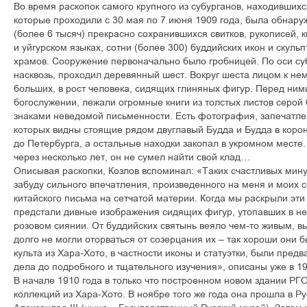
Во время раскопок самого крупного из субурганов, находившихс
которые проходили с 30 мая по 7 июня 1909 года, была обнару
(более 6 тысяч) прекрасно сохранившихся свитков, рукописей, к
и уйгурском языках, сотни (более 300) буддийских икон и скульп
храмов. Сооружение первоначально было гробницей. По оси су
насквозь, проходил деревянный шест. Вокруг шеста лицом к не
больших, в рост человека, сидящих глиняных фигур. Перед ним
богослужении, лежали огромные книги из толстых листов серой
знаками неведомой письменности. Есть фотография, запечатле
которых видны стоящие рядом двуглавый Будда и Будда в корон
до Петербурга, а остальные находки закопал в укромном месте
через несколько лет, он не сумел найти свой клад…
Описывая раскопки, Козлов вспоминал: «Таких счастливых минут
забуду сильного впечатления, произведенного на меня и моих 
китайского письма на сетчатой материи. Когда мы раскрыли эти
предстали дивные изображения сидящих фигур, утопавших в не
розовом сиянии. От буддийских святынь веяло чем-то живым, 
долго не могли оторваться от созерцания их – так хороши они 
культа из Хара-Хото, в частности иконы и статуэтки, были пред
дела до подробного и тщательного изучения», описаны уже в 1
В начале 1910 года в только что построенном новом здании РГ
коллекций из Хара-Хото. В ноябре того же года она прошла в Р