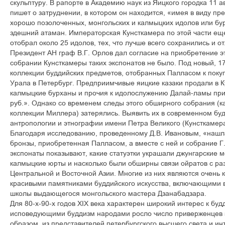
скульптуру. В рапорте в Академию наук из Яицкого городка 11 а
пишет о затруднении, в котором он находится, «имея в виду пр
хорошо позолоченных, монгольских и калмыцких идолов или бу
здешний атаман. Императорская Кунсткамера по этой части еще
отобрал около 25 идолов, тех, что лучше всего сохранились и о
Президент АН граф В.Г. Орлов дал согласие на приобретение эт
собрании Кунсткамеры таких экспонатов не было. Под новый, 17
коллекции буддийских предметов, отобранных Палласом к покуп
Урала в Петербург. Предприимчивые яицкие казаки продали в К
калмыцкие бурханы и прочия к идолослужению Далай-ламы пр
руб.». Однако со временем следы этого обширного собрания (к
коллекции Миллера) затерялись. Выявить их в современном б
антропологии и этнографии имени Петра Великого (Кунсткамера)
Благодаря исследованию, проведенному Д.В. Ивановым, «нашл
бронзы, приобретенная Палласом, а вместе с ней и собрание Г
экспонаты показывают, какие статуэтки украшали джунгарские 
калмыцкие юрты и насколько были обширны связи ойратов с р
Центральной и Восточной Азии. Многие из них являются очень
красивыми памятниками буддийского искусства, включающими 
школы выдающегося монгольского мастера Дзанабадзара.
Для 80-х-90-х годов XIX века характерен широкий интерес к буд
исповедующими буддизм народами росло число приверженцев э
образом, из представителей петербургского высшего света и ин