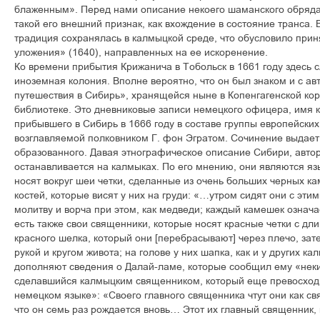
блаженным». Перед нами описание некоего шаманского обряда,
такой его внешний признак, как вхождение в состояние транса. 
традиция сохранялась в калмыцкой среде, что обусловило прин
уложения» (1640), направленных на ее искоренение.
Ко времени прибытия Крижанича в Тобольск в 1661 году здесь
иноземная колония. Вполне вероятно, что он был знаком и с а
путешествия в Сибирь», хранящейся ныне в Копенгагенской ко
библиотеке. Это дневниковые записи немецкого офицера, имя к
прибывшего в Сибирь в 1666 году в составе группы европейски
возглавляемой полковником Г. фон Эгратом. Сочинение выдает
образованного. Давая этнографическое описание Сибири, авто
останавливается на калмыках. По его мнению, они являются яз
носят вокруг шеи четки, сделанные из очень больших черных ка
костей, которые висят у них на груди: «…утром сидят они с эти
молитву и ворча при этом, как медведи; каждый камешек означае
есть также свои священники, которые носят красные четки с д
красного шелка, который они [перебрасывают] через плечо, за
рукой и кругом живота; на голове у них шапка, как и у других 
дополняют сведения о Далай-ламе, которые сообщил ему «нек
сделавшийся калмыцким священником, который еще превосходн
немецком языке»: «Своего главного священника чтут они как свят
что он семь раз рождается вновь… Этот их главный священник,