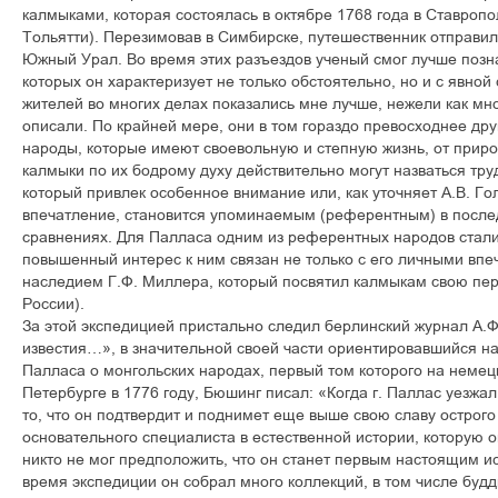
калмыками, которая состоялась в октябре 1768 года в Ставропо
Тольятти). Перезимовав в Симбирске, путешественник отправи
Южный Урал. Во время этих разъездов ученый смог лучше позн
которых он характеризует не только обстоятельно, но и с явной
жителей во многих делах показались мне лучше, нежели как мн
описали. По крайней мере, они в том гораздо превосходнее дру
народы, которые имеют своевольную и степную жизнь, от приро
калмыки по их бодрому духу действительно могут назваться тр
который привлек особенное внимание или, как уточняет А.В. Го
впечатление, становится упоминаемым (референтным) в посл
сравнениях. Для Палласа одним из референтных народов стали
повышенный интерес к ним связан не только с его личными впе
наследием Г.Ф. Миллера, который посвятил калмыкам свою пер
России).
За этой экспедицией пристально следил берлинский журнал А
известия…», в значительной своей части ориентировавшийся на
Палласа о монгольских народах, первый том которого на немец
Петербурге в 1776 году, Бюшинг писал: «Когда г. Паллас уезжа
то, что он подтвердит и поднимет еще выше свою славу острог
основательного специалиста в естественной истории, которую о
никто не мог предположить, что он станет первым настоящим 
время экспедиции он собрал много коллекций, в том числе буд