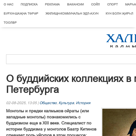
О НАС
ПОДПИСКА
РЕКЛАМА
ВАКАНСИИ
СОЙЛ
СПОРТ
МАРЄА
БУРХН-ШАҖНА ТӨРӘР
ЖИЛИЩН-КОММУНАЛЬН ЭДЛ-АХУН
КҮН БОЛН ҖИРҺЛ
ТООЛВР
О буддийских коллекциях в 
Петербурга
02-08-2025, 13:05 |
Общество
,
Культура
,
История
Монголы и предки калмыков ойраты (или
западные монголы) познакомились с
буддизмом еще в XIII веке. Специалист по
истории буддизма у монголов Баатр Китинов
отмечает роль уйгуров в этом процессе: