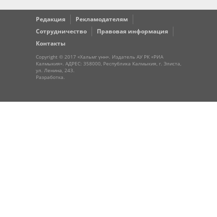
Редакция
Рекламодателям
Сотрудничество
Правовая информация
Контакты
Copyright © 2017 «Хальмг үнн». Издатель АУ РК «РИА
Калмыкия». АДРЕС: 358000, Республика Калмыкия, г. Элиста,
ул. Ленина, 243.
Разработка
.