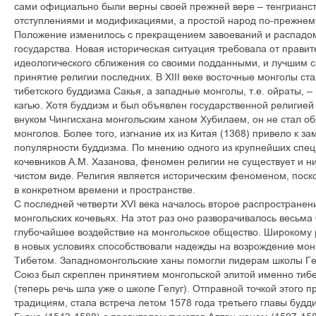
сами официально были верны своей прежней вере – тенгрианств
отступлениями и модификациями, а простой народ по-прежнем
Положение изменилось с прекращением завоеваний и распадо
государства. Новая историческая ситуация требовала от правит
идеологического сближения со своими подданными, и лучшим с
принятие религии последних. В XIII веке восточные монголы с
тибетского буддизма Сакья, а западные монголы, т.е. ойраты, 
кагью. Хотя буддизм и был объявлен государственной религие
внуком Чингисхана монгольским ханом Хубилаем, он не стал о
монголов. Более того, изгнание их из Китая (1368) привело к 
популярности буддизма. По мнению одного из крупнейших спец
кочевников А.М. Хазанова, феномен религии не существует и н
чистом виде. Религия является историческим феноменом, поско
в конкретном времени и пространстве.
С последней четверти XVI века началось второе распространен
монгольских кочевьях. На этот раз оно разворачивалось весьма
глубочайшее воздействие на монгольское общество. Широкому
в новых условиях способствовали надежды на возрождение монг
Тибетом. Западномонгольские ханы помогли лидерам школы Ге
Союз был скреплен принятием монгольской элитой именно тибе
(теперь речь шла уже о школе Гелуг). Отправной точкой этого п
традициям, стала встреча летом 1578 года третьего главы буд