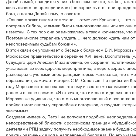
Далай-ламой, находится у них в большом почете, как бог, так чт
князь ничего не предпринимает [не спросясь его]: они прежде 
бога, а потом Далай-ламу, о совете».
«Однако москвитянами замечено, – отмечает Крижанич, – что в 
покорена Сибирь, калмыки были немногочисленны или же они 
известны. С тех пор они размножились в таком количестве, что 
Поэтому многие старались угадать…, чего должно ждать нам от 
неисповедимым судьбам божиим».
В этой связи он упоминает о беседе с боярином Б.И. Морозовы
Московское правительство в середине XVII веке. Воспитатель («
будущего царя Алексея Михайловича, он сохранил политическое
участвовал во всех царских мероприятиях, в переговорах с ин
разговорах с учеными иностранцами горько жаловался, что в м
образования, замечает историк С.М. Соловьев. По прибытии Кр
году Морозов интересовался, что ему известно «о калмыцких та
ранее и в наше время»: «Я отвечал, что имена эти до сих пор о
Морозов же удивлялся, что столь многочисленный и воинственн
пройден молчанием у европейских историков, с трудами которы
знакомым».
Создавая империю, Петр I не допускал подобной неопределенно
непосредственной близости к российским границам «буддийско
деятелями РПЦ задачу получить необходимое знание буддийско
практик различных школ и направлений буддизма. По его указа