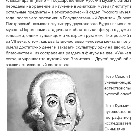
Александра III (ныне – Государственный Русский музей). Затем 
переданы на хранение и изучение в Азиатский музей (Институт 
остальные предметы – в этнографический отдел Русского музея,
года, после чего поступили в Государственный Эрмитаж. Дире
Пиотровский называет скульптуру двухголового Будды в числе 
музее: «Перед нами загадочная и обаятельная фигура с двум
головами, одним туловищем и четырьмя руками». Пиотровский
из VII века, о том, как два благочестивых человека мечтали пол
имели достаточно денег и заказали скульптуру одну на двоих. Б
благочестием, из сострадания разделил фигуру на две. «Уника
сегодня украшает тангутский зал Эрмитажа… Другой подобной ф
заключает известный востоковед.
Пётр Симон П
учёный-энцик
естествоиспы
русской служ
Пётр Кузьмич
путешественн
географэтног
исследовател
Синьцзяна