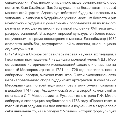
овидиевских». Участником описанного выше религиозно-филосо
попытки, был Джебдзун-Дамба-хутухта, или Богдо-гэгэн – перв
монгольской церкви. Адаптируя тибетский буддизм к исконным
условиям и включая в буддийское учение местных божеств и ри
монгольский буддизм с уникальными особенностями во всех сф
результате его деятельности во второй половине XVII века школ
распространенной. В истории мировой культуры он более извес
полученным во время посвящения в монахи, Дзанабадзар (1635
алфавита «соёмбо», государственной символики, школ национа
скульптуры и т.п.
В 1719 году в Сибирь отправилась первая научная экспедиция,
I возглавил приглашенный из Данцига молодой ученый Д.Г. Ме
естественно-исторических исследований входило и описание на
который Мессершмидт вел с 1721 по 1726 год, вносились ценн
сибирских народов, включая калмыков. С этой экспедицией свя
целенаправленного сбора буддийских артефактов. К сожалению
Мессершмидта, по всей видимости, была уничтожена пожаром 
в декабре 1747 году. Академический отряд второй Камчатской 
по следам Д.Г. Мессершмидта. Руководитель отряда Г.Ф. Милле
сибирскую экспедицию опубликовал в 1733 году «Проект калмыц
который был задуман им под влиянием изученных материалов 
себя внимание то, как молодой 27-летний историк формулируе