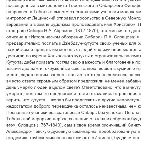
посвященный в митрополита Тобольского и Сибирского Филоф
направлен в Тобольск вместе с несколькими учеными монахами.
митрополит Лещинский отправил посольство в Северную Монго
веровании и в земле буддизма проповедовать имя Христово». Н
этнограф Сибири Н.А. Абрамов (1812-1870), эта миссия не дос
описана в «Историческом обозрении Сибири» П.А. Словцова: 
предварительно послать к Джебдзун-кутухте своих ученых для 
ламайском и придать им молодых людей для изучения монгольс
достигли до куреня Халхасского кутухты и ограничились рассм
Кутухта, дабы показать гостям свою важность и благоговение по
тысячи две лам и, окруженный сею толпою, вошел в кумирню и
месте, задал гостям вопрос: сколько в этот день родилось на 
вместо ответа скромным образом предложили не менее забавный
день умерло людей в целом свете? Ответствовано, что в минут
умереть; под тем же предлогом и гости отказались от решения
верить, что кутухта… желал бы предложить и другие неприступн
недостатком доброго переводчика осталось неизвестным, чем 
Посланные ученики возвратились в Сибирь без успехов. Но она
Тобольской иерархии первое сведение о внешних обрядах будди
его». Словцов (1767-1843), сам в свое время окончивший Санк
Александро-Невскую духовную семинарию, преобразованную в
академию, глубокомысленно заключает: «Истинно, буддизм ест