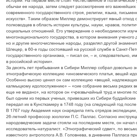
истории. На первом месте стоит «естественное и политическое 
обычаи ее народа, затем следует рассмотрение его важнейших
современного государственного строя, религии, языка, письмен
искусств». Таким образом Миллер демонстрирует явный отход о
полководцев в область истории культуры, науки, нравов, полит
социальных отношений. Его утверждение о необходимости изуч
многонационального государства, в котором внимания ученого д
но и другие многочисленные народы, разделял другой знамениты
Шлецер, в 60-е годы состоявший на русской службе в Санкт-Пе
государственного организма, – писал он, – и, следовательно, 
в российской истории».
За десять лет пребывания в Сибири Миллер собрал довольно з
этнографическую коллекцию «иноземческого платья, вещей и
Особенно высоко ценил он сам коллекцию «вещей, надлежащих
калмыцкому идолослужению» – «сие собрание весьма редких ве
еще не видано», на которое он «чрезвычайный труд и многие п
был одним из первых ученых, привезших из Сибири буддийские
передал их в Кунсткамеру в 1748 году (на следующий год после
В 1767 году Академия наук снарядила пять отрядов экспедиции,
26-летний профессор зоологии П.С. Паллас. Согласно инструкци
народоведческие задачи стояли на последнем месте, он начал 
исследователь-натуралист. «Этнографический сдвиг», по весь
известного антрополога А.В. Головнева, в дневнике Палласа при