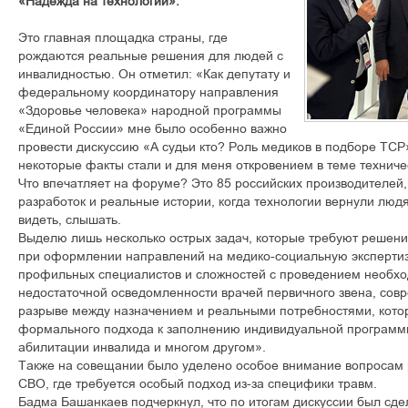
«Надежда на технологии».
Это главная площадка страны, где
рождаются реальные решения для людей с
инвалидностью. Он отметил: «Как депутату и
федеральному координатору направления
«Здоровье человека» народной программы
«Единой России» мне было особенно важно
провести дискуссию «А судьи кто? Роль медиков в подборе ТСР»
некоторые факты стали и для меня откровением в теме техниче
Что впечатляет на форуме? Это 85 российских производителей
разработок и реальные истории, когда технологии вернули люд
видеть, слышать.
Выделю лишь несколько острых задач, которые требуют решени
при оформлении направлений на медико-социальную экспертизу
профильных специалистов и сложностей с проведением необхо
недостаточной осведомленности врачей первичного звена, сов
разрыве между назначением и реальными потребностями, котор
формального подхода к заполнению индивидуальной программ
абилитации инвалида и многом другом».
Также на совещании было уделено особое внимание вопросам 
СВО, где требуется особый подход из-за специфики травм.
Бадма Башанкаев подчеркнул, что по итогам дискуссии был сд