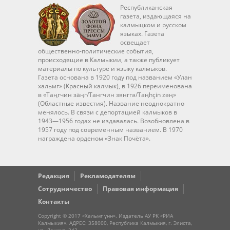
Республиканская
газета, издающаяся на
калмыцком и русском
языках. Газета
освещает
общественно-политические события,
происходящие в Калмыкии, а также публикует
материалы по культуре и языку калмыков.
Газета основана в 1920 году под названием «Улан
хальмг» (Красный калмык), в 1926 переименована
в «Таңгчин зäңг/Тангчин зянггә/Taңhçin zәң»
(Областные известия). Название неоднократно
менялось. В связи с депортацией калмыков в
1943—1956 годах не издавалась. Возобновлена в
1957 году под современным названием. В 1970
награждена орденом «Знак Почёта».
Редакция
Рекламодателям
Сотрудничество
Правовая информация
Контакты
Copyright © 2017 «Хальмг үнн». Издатель АУ РК «РИА
Калмыкия». АДРЕС: 358000, Республика Калмыкия, г. Элиста,