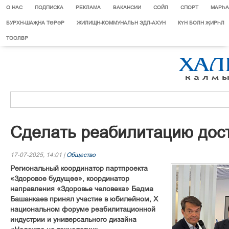
О НАС
ПОДПИСКА
РЕКЛАМА
ВАКАНСИИ
СОЙЛ
СПОРТ
МАРЄА
БУРХН-ШАҖНА ТӨРӘР
ЖИЛИЩН-КОММУНАЛЬН ЭДЛ-АХУН
КҮН БОЛН ҖИРҺЛ
ТООЛВР
Сделать реабилитацию дос
17-07-2025, 14:01 |
Общество
Региональный координатор партпроекта
«Здоровое будущее», координатор
направления «Здоровье человека» Бадма
Башанкаев принял участие в юбилейном, Х
национальном форуме реабилитационной
индустрии и универсального дизайна